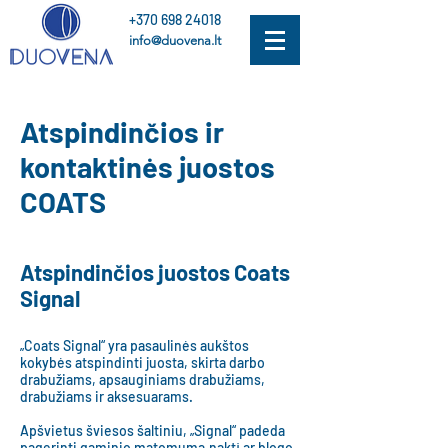
+370 698 24018
info@duovena.lt
Atspindinčios ir
kontaktinės juostos
COATS
Atspindinčios juostos Coats
Signal
„Coats Signal“ yra pasaulinės aukštos
kokybės atspindinti juosta, skirta darbo
drabužiams, apsauginiams drabužiams,
drabužiams ir aksesuarams.
Apšvietus šviesos šaltiniu, „Signal“ padeda
pagerinti gaminio matomumą naktį ar blogo